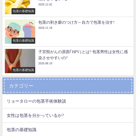
2020.12.02
包茎の基礎知識
包茎の剥き癖のつけ方～自力で包茎を治す!
2020.11.18
包茎の基礎知識
子宮頸がんの原因｢HPV｣とは? 包茎男性は女性に感
染させやすいの?
2020.08.19
包茎の基礎知識
カテゴリー
リョータローの包茎手術体験談
女性は包茎を分かっているか?
包茎の基礎知識