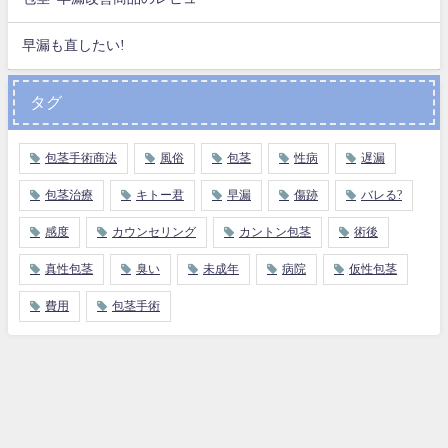
早漏も直したい!
タグ
包茎手術商法
風俗
包茎
性病
遅漏
包茎治療
キトー君
早漏
傷跡
バレる?
感度
カウンセリング
カントン包茎
術後
真性包茎
臭い
未成年
病院
仮性包茎
費用
包茎手術