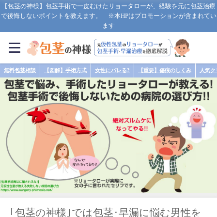
【包茎の神様】包茎手術で一皮むけたリョータローが、経験を元に包茎治療
で後悔しないポイントを教えます。 ※本HPはプロモーションが含まれてい
ます
無料包茎相談
【図解】手術方式
女性にバレる?
【重要】傷痕のしくみ
人気ク
｢包茎の神様｣では包茎･早漏に悩む男性を