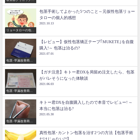
比較
包茎手術してよかった5つのこと～元仮性包茎リョー
タローの個人的感想
2021.10.13
リョータローの包茎
手術体験談
【レビュー】仮性包茎矯正テープ｢MUKETE｣を自腹
購入!～ 包茎は治るの?
2021.07.01
包茎･早漏改善商品
のレビュー
【ガチ注意】キトー君DXを局留め注文したら、包茎
がバレそうになった体験談
2021.06.03
包茎･早漏改善商品
のレビュー
キトー君DXを自腹購入したので本音でレビュー! ～
本当に包茎は治る?
2021.05.30
包茎･早漏改善商品
のレビュー
真性包茎･カントン包茎を治す2つの方法【包茎手術
だけじゃない?!】